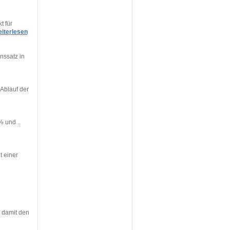
t für
iterlesen
nssatz in
Ablauf der
% und ..
t einer
 damit den