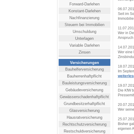
Forward-Darlehen
06.07.201
Konstant-Darlehen
Seit im S
Nachfinanzierung
Immobilie
Steuern bei Immobilien
11.07.201
Umschuldung
Wer in De
Anspruch
Unterlagen
Variable Darlehen
14.07.201
Zinsen
Wer eine 
Zinsbindun
Versicherungen
18.07.201
Bauhelferversicherung
Im Septem
Bauherrenhaftpflicht
weiterles
Bauleistungsversicherung
19.07.201
Gebäudeversicherung
Die KfW b
Pressemitt
Gewässerschadenhaftpflicht
Grundbesitzerhaftpflicht
20.07.201
Wer seine
Glasversicherung
Hausratversicherung
25.07.201
Bisher ga
Rechtschutzversicherung
eigenen Al
Restschuldversicherung