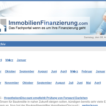
Samstag, den 08. A
chiv
3
il
M�rz
Januar
2
r
Oktober
September
August
Juni
April
M�rz
Februar
Januar
r
November
Oktober
September
August
Juli
Juni
Mai
April
1 -
HypothekenDiscount empfiehlt Prüfung von Forward Darlehen
insen für Baukredite in naher Zukunft steigen sollen, kündigen bereits sehr viele 
erem an. Nun hat der Baukreditvermittler HypothekenDiscount i ..
weiterlesen