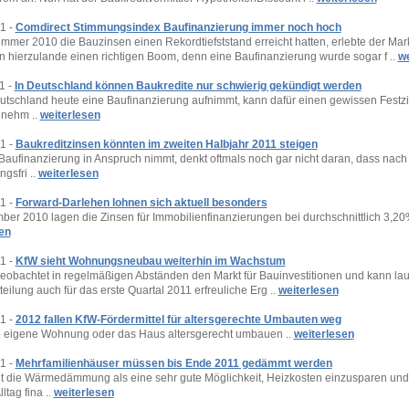
1 -
Comdirect Stimmungsindex Baufinanzierung immer noch hoch
ommer 2010 die Bauzinsen einen Rekordtiefststand erreicht hatten, erlebte der Mark
n hierzulande einen richtigen Boom, denn eine Baufinanzierung wurde sogar f ..
we
1 -
In Deutschland können Baukredite nur schwierig gekündigt werden
utschland heute eine Baufinanzierung aufnimmt, kann dafür einen gewissen Festzi
 nehm ..
weiterlesen
1 -
Baukreditzinsen könnten im zweiten Halbjahr 2011 steigen
Baufinanzierung in Anspruch nimmt, denkt oftmals noch gar nicht daran, dass nach 
gsfri ..
weiterlesen
1 -
Forward-Darlehen lohnen sich aktuell besonders
ber 2010 lagen die Zinsen für Immobilienfinanzierungen bei durchschnittlich 3,20
en
1 -
KfW sieht Wohnungsneubau weiterhin im Wachstum
eobachtet in regelmäßigen Abständen den Markt für Bauinvestitionen und kann lau
eilung auch für das erste Quartal 2011 erfreuliche Erg ..
weiterlesen
1 -
2012 fallen KfW-Fördermittel für altersgerechte Umbauten weg
 eigene Wohnung oder das Haus altersgerecht umbauen ..
weiterlesen
1 -
Mehrfamilienhäuser müssen bis Ende 2011 gedämmt werden
lt die Wärmedämmung als eine sehr gute Möglichkeit, Heizkosten einzusparen und
ltag fina ..
weiterlesen