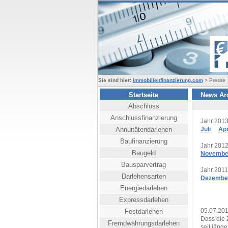
Sie sind hier:
immobilienfinanzierung.com
> Presse
Startseite
News Ar
Abschluss
Anschlussfinanzierung
Jahr 201
Annuitätendarlehen
Juli
Apr
Baufinanzierung
Jahr 201
Baugeld
Novembe
Bausparvertrag
Jahr 2011
Darlehensarten
Dezembe
Energiedarlehen
Expressdarlehen
05.07.201
Festdarlehen
Dass die Z
Fremdwährungsdarlehen
seit läng