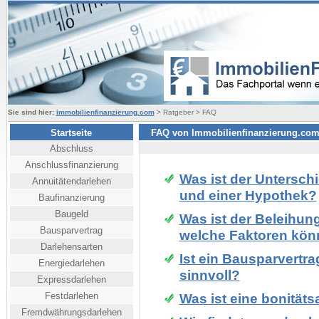
Sie sind hier:
immobilienfinanzierung.com
> Ratgeber > FAQ
Startseite
FAQ von Immobilienfinanzierung.co
Abschluss
Anschlussfinanzierung
Was ist der Untersch
Annuitätendarlehen
und einer Hypothek?
Baufinanzierung
Baugeld
Was ist der Beleihun
Bausparvertrag
welche Faktoren kön
Darlehensarten
Ist ein Bausparvertra
Energiedarlehen
sinnvoll?
Expressdarlehen
Festdarlehen
Was ist eine bonitä
Fremdwährungsdarlehen