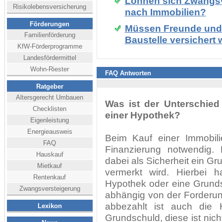
Lohnen sich Zwangsv
Risikolebensversicherung
nach Immobilien?
Förderungen
Müssen Freunde und B
Familienförderung
Baustelle versichert
KfW-Förderprogramme
Landesfördermittel
Wohn-Riester
FAQ Antworten
Ratgeber
Altersgerecht Umbauen
Was ist der Unterschie
Checklisten
einer Hypothek?
Eigenleistung
Energieausweis
Beim Kauf einer Immobili
FAQ
Finanzierung notwendig. 
Hauskauf
dabei als Sicherheit ein G
Mietkauf
vermerkt wird. Hierbei 
Rentenkauf
Hypothek oder eine Grunds
Zwangsversteigerung
abhängig von der Forderung,
abbezahlt ist auch die H
Lexikon
Grundschuld, diese ist nich