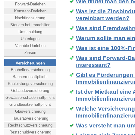
Wie findet man den b
Forward-Darlehen
Was ist die Zinsbindu
Konstant-Darlehen
vereinbart werden?
Nachfinanzierung
Steuern bei Immobilien
Was sind Fremdwähru
Umschuldung
Warum sollte man ei
Unterlagen
Variable Darlehen
Was ist eine 100%-Fi
Zinsen
Was sind Forward-Dar
Versicherungen
interessant?
Bauhelferversicherung
Gibt es Förderungen
Bauherrenhaftpflicht
Immobilienfinanzier
Bauleistungsversicherung
Gebäudeversicherung
Ist der Mietkauf eine 
Gewässerschadenhaftpflicht
Immobilienfinanzier
Grundbesitzerhaftpflicht
Welche Versicherung
Glasversicherung
Immobilienfinanzieru
Hausratversicherung
Was versteht man unt
Rechtschutzversicherung
Restschuldversicherung