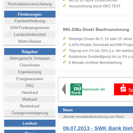
Bis zu 30 Jahre Zinssicherheit
Risikolebensversicherung
Auszeichnung durch ÖKO TEST
Förderungen
Familienförderung
KfW-Förderprogramme
ING-DiBa Direkt Baufinanzierung
Landesfördermittel
Niedrige Zinsen für 5, 10 oder 15 Jahre
Wohn-Riester
0,40%-Punkte Zinsrabatt auf KfW-Pro
Tilgung von 1% bis 10% p.a. frei wählba
Ratgeber
Kostenlose Sondertilgung bis zu 5% p.a
Altersgerecht Umbauen
6 Monate zinsfreie Bereitstellung
Checklisten
Eigenleistung
Energieausweis
FAQ
Hauskauf
Mietkauf
Rentenkauf
News
Zwangsversteigerung
Aktuelle immobilienfinanzierung.com News
Lexikon
09.07.2013 - SWK Bank bie