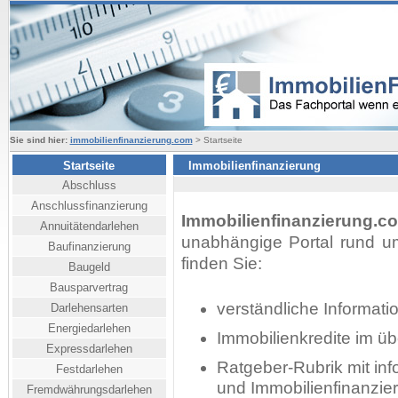
Sie sind hier:
immobilienfinanzierung.com
> Startseite
Startseite
Immobilienfinanzierung
Abschluss
Anschlussfinanzierung
Immobilienfinanzierung.c
Annuitätendarlehen
unabhängige Portal rund um
Baufinanzierung
finden Sie:
Baugeld
Bausparvertrag
verständliche Informati
Darlehensarten
Energiedarlehen
Immobilienkredite im üb
Expressdarlehen
Ratgeber-Rubrik mit inf
Festdarlehen
und Immobilienfinanzi
Fremdwährungsdarlehen