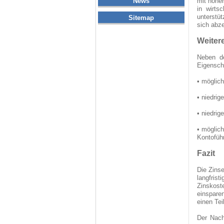
News
mit höhe
in wirts
unterstü
Sitemap
sich abz
Weitere
Neben de
Eigensch
• möglich
• niedrig
• niedrig
• möglich
Kontofüh
Fazit
Die Zinse
langfrist
Zinskost
einsparen
einen Tei
Der Nach