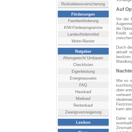
Risikolebensversicherung
Auf Op
Förderungen
Vor der 
Familienförderung
Augenmer
KfW-Förderprogramme
die Optio
Kredit 
Landesfördermittel
zwischenz
Wohn-Riester
Durch di
Ratgeber
aktuell n
besitz
Altersgerecht Umbauen
Wandlung
Checklisten
Nachte
Eigenleistung
Energieausweis
Wie so o
FAQ
kurzfris
oben ent
Hauskauf
verteuer
Mietkauf
idealer
Festzins
Rentenkauf
kann abe
Zwangsversteigerung
Daher so
Lexikon
eventuel
Zinsmark