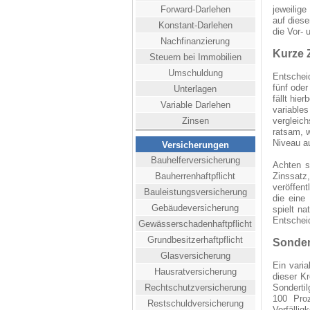
Forward-Darlehen
jeweilig
auf diese
Konstant-Darlehen
die Vor- 
Nachfinanzierung
Kurze 
Steuern bei Immobilien
Umschuldung
Entschei
fünf oder
Unterlagen
fällt hie
Variable Darlehen
variable
Zinsen
vergleic
ratsam, 
Niveau a
Versicherungen
Bauhelferversicherung
Achten s
Bauherrenhaftpflicht
Zinssatz,
veröffen
Bauleistungsversicherung
die eine
Gebäudeversicherung
spielt na
Entschei
Gewässerschadenhaftpflicht
Grundbesitzerhaftpflicht
Sonder
Glasversicherung
Ein vari
Hausratversicherung
dieser K
Rechtschutzversicherung
Sondertil
100 Pro
Restschuldversicherung
Vorfällig