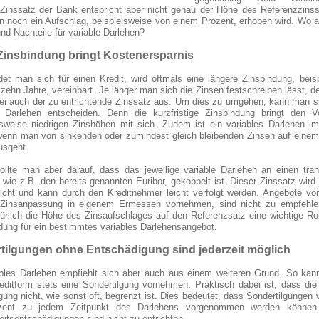
e Zinssatz der Bank entspricht aber nicht genau der Höhe des Referenzzins
n noch ein Aufschlag, beispielsweise von einem Prozent, erhoben wird. Wo a
und Nachteile für variable Darlehen?
Zinsbindung bringt Kostenersparnis
det man sich für einen Kredit, wird oftmals eine längere Zinsbindung, beis
 zehn Jahre, vereinbart. Je länger man sich die Zinsen festschreiben lässt, d
rbei auch der zu entrichtende Zinssatz aus. Um dies zu umgehen, kann man si
s Darlehen entscheiden. Denn die kurzfristige Zinsbindung bringt den Vo
hsweise niedrigen Zinshöhen mit sich. Zudem ist ein variables Darlehen i
wenn man von sinkenden oder zumindest gleich bleibenden Zinsen auf einem
usgeht.
ollte man aber darauf, dass das jeweilige variable Darlehen an einen tra
 wie z.B. den bereits genannten Euribor, gekoppelt ist. Dieser Zinssatz wird
tlicht und kann durch den Kreditnehmer leicht verfolgt werden. Angebote v
 Zinsanpassung in eigenem Ermessen vornehmen, sind nicht zu empfehl
türlich die Höhe des Zinsaufschlages auf den Referenzsatz eine wichtige Rol
dung für ein bestimmtes variables Darlehensangebot.
tilgungen ohne Entschädigung sind jederzeit möglich
ables Darlehen empfiehlt sich aber auch aus einem weiteren Grund. So kan
reditform stets eine Sondertilgung vornehmen. Praktisch dabei ist, dass di
gung nicht, wie sonst oft, begrenzt ist. Dies bedeutet, dass Sondertilgungen 
zent zu jedem Zeitpunkt des Darlehens vorgenommen werden können.
keitsentschädigungen sind nicht zu entrichten.