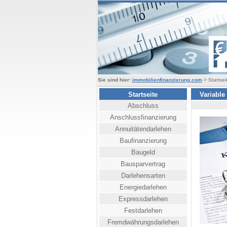
Sie sind hier:
immobilienfinanzierung.com
> Startsei
Startseite
Variable
Abschluss
Anschlussfinanzierung
Annuitätendarlehen
Baufinanzierung
Baugeld
Bausparvertrag
Darlehensarten
Energiedarlehen
Expressdarlehen
Festdarlehen
Fremdwährungsdarlehen