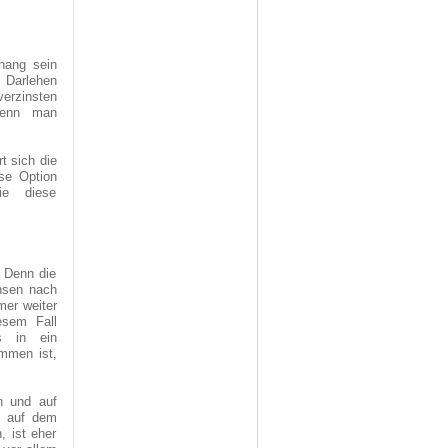
hang sein
e Darlehen
verzinsten
wenn man
t sich die
ese Option
ie diese
. Denn die
insen nach
er weiter
esem Fall
s in ein
ommen ist,
n und auf
nd auf dem
, ist eher