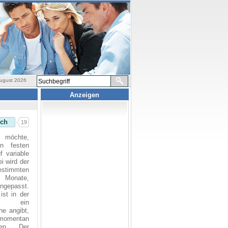
ugust 2026
Anzeigen
ich
19
n möchte,
n festen
f variable
i wird der
estimmten
ei Monate,
angepasst.
ist in der
r, ein
he angibt,
momentan
hen. Der