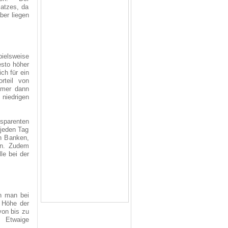
satzes, da
ber liegen
pielsweise
esto höher
ch für ein
rteil von
mmer dann
 niedrigen
nsparenten
 jeden Tag
on Banken,
en. Zudem
le bei der
n man bei
e Höhe der
von bis zu
 Etwaige