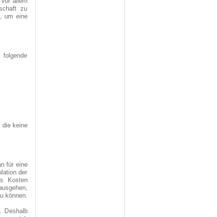
 vor allem
schaft zu
k, um eine
 folgende
 die keine
n für eine
lation der
us Kosten
 ausgehen,
zu können.
. Deshalb