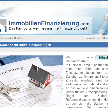
te > Variable Darlehen
Samstag, den 08. A
 Darlehen für kurze Zinsbindungen
Wer eine
Hilfre
Baufinanzierung
mit einem Kredit bestreite
ohne sich dabei an eine
Zinssatz zu binden, kann au
Darlehen zurückgreifen. Hierbe
Zinssatz innerhalb einer b
Zeitspanne, oftmals alle dr
an das aktuelle Zinsniveau 
Basis für die Zinsanpassung 
Regel der Euribo
Referenzzinssatz, der die Hö
zu der sich die Banken 
gegenseitig Geld verlei