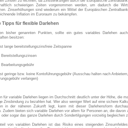
ren Zinsen zu rechnen, da Zinssenkungen durch die Europäische Zentralbank
chaftlich schwierigen Zeiten vorgenommen werden, um dadurch die Wirt
tzen. Zinserhöhungen sind wiederum ein Mittel der Europäischen Zentralban
eichnende Inflation im Euroraum zu bekämpfen.
 Tipps für flexible Darlehen
n bisher genannten Punkten, sollte ein gutes variables Darlehen auch
aften besitzen:
st lange bereitstellungszinsfreie Zeitspanne
e Bereitstellungszinsen
e Bearbeitungsgebühr
st geringe bzw
.
keine Kontoführungsgebühr (Ausschau halten nach Anbietern,
rungsgebühr verlangen)
n für variable Darlehen liegen im Durchschnitt deutlich unter der Höhe, die ma
ige Zinsbindung zu bezahlen hat. Wer also weniger Wert auf eine sichere Kalku
en in der näheren Zukunft legt, kann mit dieser Darlehensform durcha
. Zudem bieten sich variable Darlehen vor allem für Personen an, die davon
l oder sogar das ganze Darlehen durch Sondertilgungen vorzeitig begleichen 
teil von variablen Darlehen ist das Risiko eines steigenden Zinsumfeldes