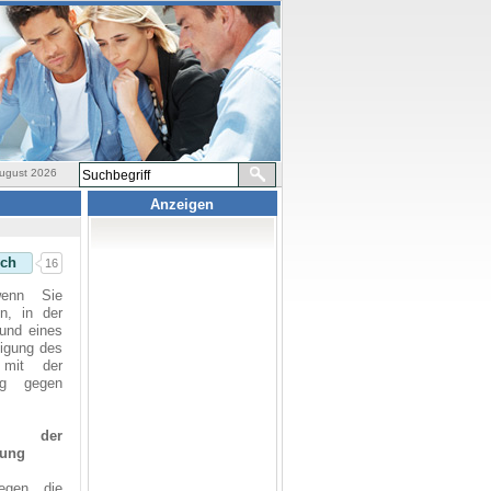
August 2026
Anzeigen
ich
16
wenn Sie
n, in der
rund eines
igung des
 mit der
ung gegen
nd der
rung
egen die