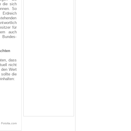
n die sich
önnen. So
 Erdreich
stehenden
ntwortlich
itzer für
lem auch
m Bundes-
achten
hten, dass
uell nicht
s den Wert
ollte die
inhalten:
- Fotolia.com