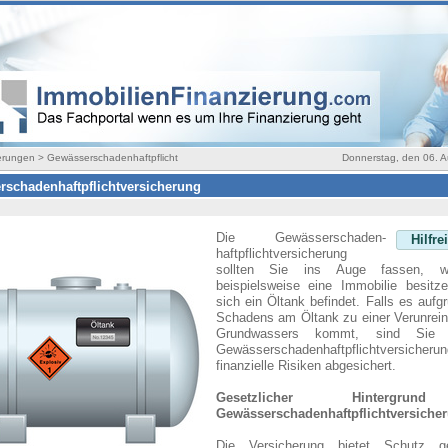
erungen > Gewässerschadenhaftpflicht
Donnerstag, den 06. 
schadenhaftpflichtversicherung
Die Gewässerschaden-
Hilfre
haftpflichtversicherung
sollten Sie ins Auge fassen, 
beispielsweise eine Immobilie besitze
sich ein Öltank befindet. Falls es aufg
Schadens am Öltank zu einer Verunrein
Grundwassers kommt, sind Sie
Gewässerschadenhaftpflichtversicher
finanzielle Risiken abgesichert.
Gesetzlicher Hintergru
Gewässerschadenhaftpflichtversiche
Die Versicherung bietet Schutz g