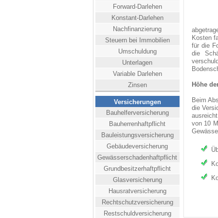
Forward-Darlehen
Konstant-Darlehen
Nachfinanzierung
abgetrag
Kosten fa
Steuern bei Immobilien
für die 
Umschuldung
die Sch
verschul
Unterlagen
Bodensch
Variable Darlehen
Höhe der
Zinsen
Beim Abs
Versicherungen
die Vers
Bauhelferversicherung
ausreicht
von 10 M
Bauherrenhaftpflicht
Gewässer
Bauleistungsversicherung
Gebäudeversicherung
Üb
Gewässerschadenhaftpflicht
Ko
Grundbesitzerhaftpflicht
Ko
Glasversicherung
Hausratversicherung
Rechtschutzversicherung
Restschuldversicherung