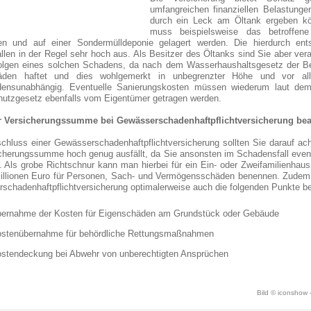
umfangreichen finanziellen Belastunge
durch ein Leck am Öltank ergeben k
muss beispielsweise das betroffene
en und auf einer Sondermülldeponie gelagert werden. Die hierdurch ent
llen in der Regel sehr hoch aus. Als Besitzer des Öltanks sind Sie aber vera
Folgen eines solchen Schadens, da nach dem Wasserhaushaltsgesetz der Bes
äden haftet und dies wohlgemerkt in unbegrenzter Höhe und vor al
densunabhängig. Eventuelle Sanierungskosten müssen wiederum laut de
utzgesetz ebenfalls vom Eigentümer getragen werden.
 Versicherungssumme bei Gewässerschadenhaftpflichtversicherung be
chluss einer Gewässerschadenhaftpflichtversicherung sollten Sie darauf ac
icherungssumme hoch genug ausfällt, da Sie ansonsten im Schadensfall event
. Als grobe Richtschnur kann man hierbei für ein Ein- oder Zweifamilienhau
illionen Euro für Personen, Sach- und Vermögensschäden benennen. Zudem s
schadenhaftpflichtversicherung optimalerweise auch die folgenden Punkte be
ernahme der Kosten für Eigenschäden am Grundstück oder Gebäude
stenübernahme für behördliche Rettungsmaßnahmen
stendeckung bei Abwehr von unberechtigten Ansprüchen
Bild © iconshow 