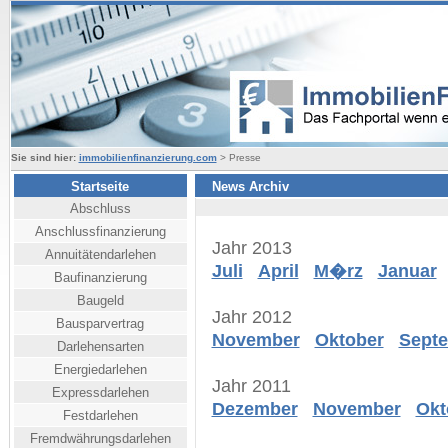
Sie sind hier:
immobilienfinanzierung.com
> Presse
Startseite
News Archiv
Abschluss
Anschlussfinanzierung
Jahr 2013
Annuitätendarlehen
Juli
April
M�rz
Januar
Baufinanzierung
Baugeld
Jahr 2012
Bausparvertrag
November
Oktober
Sept
Darlehensarten
Energiedarlehen
Jahr 2011
Expressdarlehen
Dezember
November
Okt
Festdarlehen
Fremdwährungsdarlehen