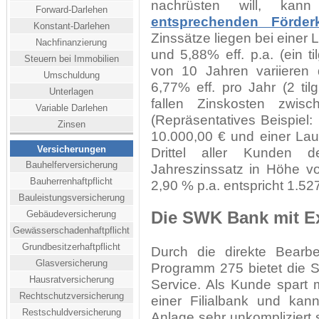
nachrüsten will, ka
Forward-Darlehen
entsprechenden Förderk
Konstant-Darlehen
Zinssätze liegen bei einer
Nachfinanzierung
und 5,88% eff. p.a. (ein ti
Steuern bei Immobilien
von 10 Jahren variieren
Umschuldung
6,77% eff. pro Jahr (2 ti
Unterlagen
fallen Zinskosten zwi
Variable Darlehen
(Repräsentatives Beispiel
Zinsen
10.000,00 € und einer Lau
Versicherungen
Drittel aller Kunden 
Bauhelferversicherung
Jahreszinssatz in Höhe v
Bauherrenhaftpflicht
2,90 % p.a. entspricht 1.52
Bauleistungsversicherung
Gebäudeversicherung
Die SWK Bank mit Ex
Gewässerschadenhaftpflicht
Grundbesitzerhaftpflicht
Durch die direkte Bearb
Glasversicherung
Programm 275 bietet die 
Hausratversicherung
Service. Als Kunde spart
Rechtschutzversicherung
einer Filialbank und kan
Restschuldversicherung
Anlage sehr unkompliziert s