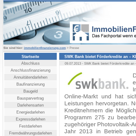
Sie sind hier:
immobilienfinanzierung.com
> Presse
Startseite
SWK Bank bietet Förderkredite an –
Abschluss
09.07.2013 - SWK Bank bietet Förderkredite a
Anschlussfinanzierung
D
Annuitätendarlehen
Baufinanzierung
I
Baugeld
Online-Markt und hat sic
Bausparvertrag
Leistungen hervorgetan. Nu
Darlehensarten
Kreditnehmern die Möglic
Energiedarlehen
Programm 275 zu bearbeit
Expressdarlehen
zugehöriger Photovoltaik-An
Festdarlehen
Jahr 2013 in Betrieb ge
Fremdwährungsdarlehen