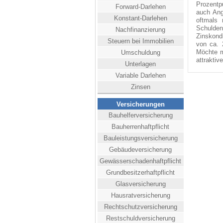
Prozentp
Forward-Darlehen
auch Ang
Konstant-Darlehen
oftmals 
Schulde
Nachfinanzierung
Zinskondi
Steuern bei Immobilien
von ca. 
Möchte m
Umschuldung
attraktiv
Unterlagen
Variable Darlehen
Zinsen
Versicherungen
Bauhelferversicherung
Bauherrenhaftpflicht
Bauleistungsversicherung
Gebäudeversicherung
Gewässerschadenhaftpflicht
Grundbesitzerhaftpflicht
Glasversicherung
Hausratversicherung
Rechtschutzversicherung
Restschuldversicherung