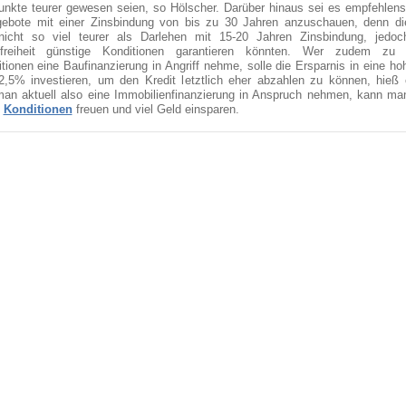
unkte teurer gewesen seien, so Hölscher. Darüber hinaus sei es empfehlens
ebote mit einer Zinsbindung von bis zu 30 Jahren anzuschauen, denn di
nicht so viel teurer als Darlehen mit 15-20 Jahren Zinsbindung, jedoc
nfreiheit günstige Konditionen garantieren könnten. Wer zudem zu 
tionen eine Baufinanzierung in Angriff nehme, solle die Ersparnis in eine ho
2,5% investieren, um den Kredit letztlich eher abzahlen zu können, hieß 
an aktuell also eine Immobilienfinanzierung in Anspruch nehmen, kann man
e
Konditionen
freuen und viel Geld einsparen.