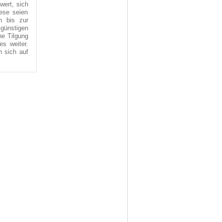
wert, sich
ese seien
h bis zur
günstigen
he Tilgung
es weiter.
 sich auf