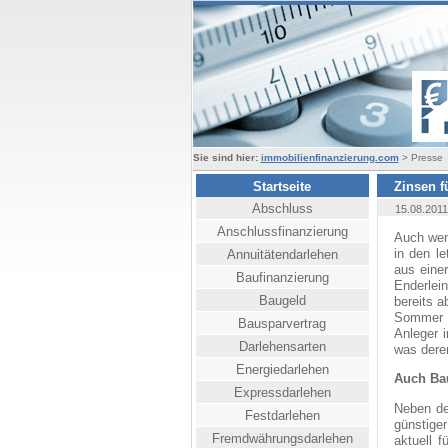
Sie sind hier:
immobilienfinanzierung.com
> Presse
Startseite
Zinsen f
Abschluss
15.08.2011
Anschlussfinanzierung
Auch wen
in den l
Annuitätendarlehen
aus eine
Baufinanzierung
Enderlei
Baugeld
bereits 
Sommer 2
Bausparvertrag
Anleger 
Darlehensarten
was deren
Energiedarlehen
Auch Bau
Expressdarlehen
Neben de
Festdarlehen
günstige
Fremdwährungsdarlehen
aktuell 