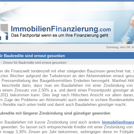
Samstag, den 08. A
ür Baukredite sind erneut gesunken
 - Zinsen für Baukredite sind erneut gesunken
n die Finanzwelt tendenziell mit eher steigenden Bauzinsen gerechnet hat, 
etzten Wochen aufgrund der Turbulenzen an den Aktienmärkten erneut gesu
r Pressemitteilung des Baugeldvermittlers Enderlein hervorgeht. Manfred Hö
n beschreibt darin, dass man ein Baudarlehen mit einer Zinsbindung von
ab einem Zinssatz von 2,50% p.a. und damit einen Prozentpunkt günstiger a
011 bekommen kann. Dies liegt nach Hölschers Ansicht vor allem daran,
im Zuge der Probleme am Aktienmarkt auch wieder in sichere Bundesanleihe
 Rendite nach unten treibt und damit auch Baudarlehen günstiger macht.
kredite mit längerer Zinsbindung sind günstiger geworden
n Baudarlehen mit kurzer Zinsbindung sind auch andere
Immobilienfinan
r geworden. So lassen sich entsprechende Kredite mit einer Zinsbindung von
für knapp 3,30% Zinsen pro Jahr bekommen, wohingegen diese im Frühjahr