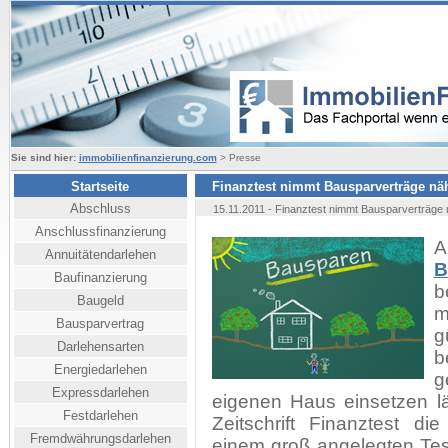
Sie sind hier:
immobilienfinanzierung.com
> Presse
Startseite
Finanztest nimmt Bausparverträge näh
Abschluss
15.11.2011 - Finanztest nimmt Bausparverträge 
Anschlussfinanzierung
Annuitätendarlehen
B
Baufinanzierung
b
Baugeld
m
Bausparvertrag
g
Darlehensarten
b
Energiedarlehen
g
Expressdarlehen
eigenen Haus einsetzen l
Festdarlehen
Zeitschrift Finanztest d
Fremdwährungsdarlehen
einem groß angelegten Te