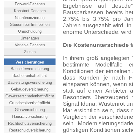
Forward-Darlehen
Ergebnisse auf „test.de
Konstant-Darlehen
Bausparkassen bereits he
Nachfinanzierung
2,75% bis 3,75% pro Jahr
Steuern bei Immobilien
Jahren ausgezahlt wird. In
enorme Unterschiede, wird e
Umschuldung
Unterlagen
Die Kostenunterschiede fa
Variable Darlehen
Zinsen
In ihrem groß angelegten T
Versicherungen
bestimmte Modellfälle 
Bauhelferversicherung
Konditionen der einzelnen 
Bauherrenhaftpflicht
dass Kunden je nach Fa
Bauleistungsversicherung
einsparen können, wenn si
Gebäudeversicherung
statt auf einen Anbieter
Gewässerschadenhaftpflicht
Besonders überzeugend 
Grundbesitzerhaftpflicht
Signal Iduna, Wüstenrot und
klar ersichtlich sein, dass
Glasversicherung
Vergleich der verschiedene
Hausratversicherung
sein Modernisierungsdarl
Rechtschutzversicherung
günstigen Konditionen sich
Restschuldversicherung