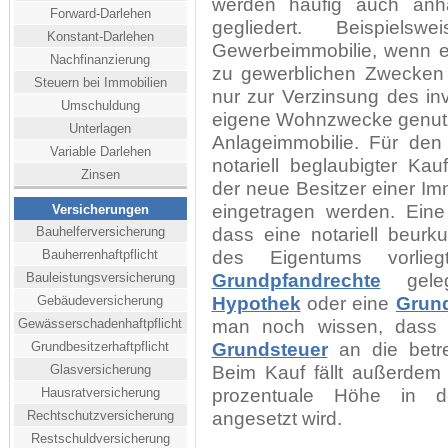
werden häufig auch anha
Forward-Darlehen
gegliedert. Beispiel
Konstant-Darlehen
Gewerbeimmobilie, wenn e
Nachfinanzierung
zu gewerblichen Zwecken 
Steuern bei Immobilien
nur zur Verzinsung des inve
Umschuldung
eigene Wohnzwecke genutz
Unterlagen
Anlageimmobilie. Für den
Variable Darlehen
notariell beglaubigter Ka
Zinsen
der neue Besitzer einer Im
eingetragen werden. Eine
Versicherungen
Bauhelferversicherung
dass eine notariell beur
Bauherrenhaftpflicht
des Eigentums vorlie
Bauleistungsversicherung
Grundpfandrechte
geleg
Gebäudeversicherung
Hypothek
oder eine
Grun
Gewässerschadenhaftpflicht
man noch wissen, dass 
Grundbesitzerhaftpflicht
Grundsteuer
an die betre
Glasversicherung
Beim Kauf fällt außerdem
Hausratversicherung
prozentuale Höhe in de
Rechtschutzversicherung
angesetzt wird.
Restschuldversicherung