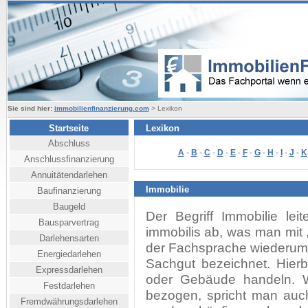
Sie sind hier:
immobilienfinanzierung.com
> Lexikon
Startseite
Lexikon
Abschluss
A
-
B
-
C
-
D
-
E
-
F
-
G
-
H
-
I
-
J
-
K
Anschlussfinanzierung
Annuitätendarlehen
Immobilie
Baufinanzierung
Baugeld
Der Begriff Immobilie le
Bausparvertrag
immobilis ab, was man mit 
Darlehensarten
der Fachsprache wiederum 
Energiedarlehen
Sachgut bezeichnet. Hier
Expressdarlehen
oder Gebäude handeln. Wi
Festdarlehen
bezogen, spricht man auch
Fremdwährungsdarlehen